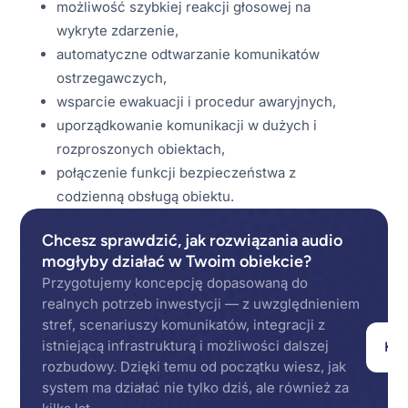
możliwość szybkiej reakcji głosowej na
wykryte zdarzenie,
automatyczne odtwarzanie komunikatów
ostrzegawczych,
wsparcie ewakuacji i procedur awaryjnych,
uporządkowanie komunikacji w dużych i
rozproszonych obiektach,
połączenie funkcji bezpieczeństwa z
codzienną obsługą obiektu.
Chcesz sprawdzić, jak rozwiązania audio
mogłyby działać w Twoim obiekcie?
Przygotujemy koncepcję dopasowaną do
realnych potrzeb inwestycji — z uwzględnieniem
stref, scenariuszy komunikatów, integracji z
istniejącą infrastrukturą i możliwości dalszej
Kon
rozbudowy. Dzięki temu od początku wiesz, jak
system ma działać nie tylko dziś, ale również za