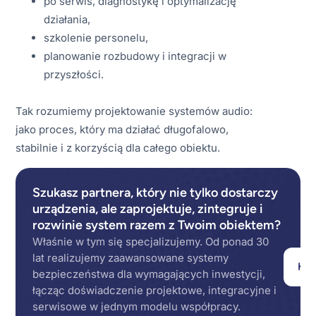
po serwis, diagnostykę i optymalizację
działania,
szkolenie personelu,
planowanie rozbudowy i integracji w
przyszłości.
Tak rozumiemy projektowanie systemów audio:
jako proces, który ma działać długofalowo,
stabilnie i z korzyścią dla całego obiektu.
Szukasz partnera, który nie tylko dostarczy
urządzenia, ale zaprojektuje, zintegruje i
rozwinie system razem z Twoim obiektem?
Właśnie w tym się specjalizujemy. Od ponad 30
lat realizujemy zaawansowane systemy
Kon
bezpieczeństwa dla wymagających inwestycji,
łącząc doświadczenie projektowe, integracyjne i
serwisowe w jednym modelu współpracy.