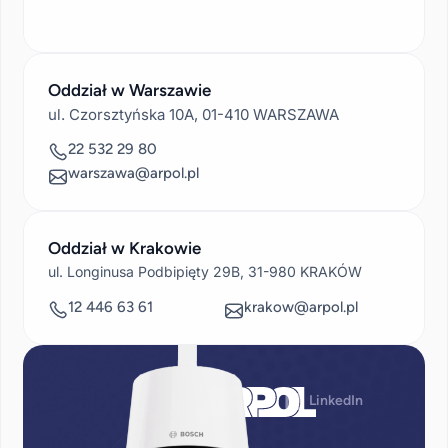
846
21
00
Oddział w Warszawie
ul. Czorsztyńska 10A, 01-410 WARSZAWA
22 532 29 80
warszawa@arpol.pl
Oddział w Krakowie
ul. Longinusa Podbipięty 29B, 31-980 KRAKÓW
12 446 63 61
krakow@arpol.pl
LinkedIn