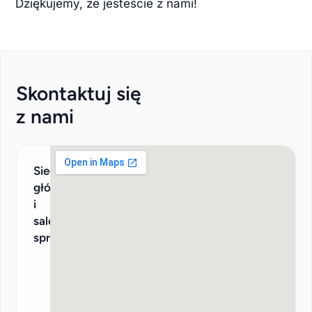
Dziękujemy, że jesteście z nami!
Skontaktuj się
z nami
Siedziba
główna
i
salon
sprzedaży
ul. Kajki 1,
60-545
POZNAŃ
(wjazd
tylko